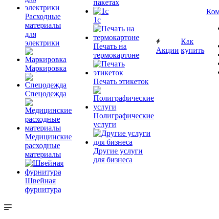
пакетах
Ком
Расходные
1c
материалы
для
Как
электрики
Печать на
Акции
купить
термокартоне
Маркировка
Печать этикеток
Спецодежда
Полиграфические
услуги
Медицинские
расходные
Другие услуги
материалы
для бизнеса
Швейная
фурнитура