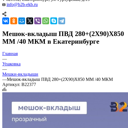
info@b2b-ekb.ru
Мешок-вкладыш ПВД 280+(2Х90)Х850
ММ /40 МКМ в Екатеринбурге
Главная
—
Упаковка
—
Мешки-вкладыши
—
Мешок-вкладыш ПВД 280+(2Х90)Х850 ММ /40 МКМ
Артикул:
B22377