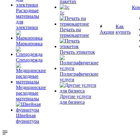
пакетах
Ком
Расходные
1c
материалы
для
Как
электрики
Печать на
Акции
купить
термокартоне
Маркировка
Печать этикеток
Спецодежда
Полиграфические
услуги
Медицинские
расходные
Другие услуги
материалы
для бизнеса
Швейная
фурнитура