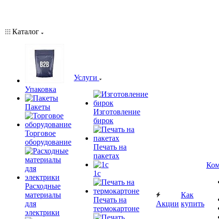
Каталог
Услуги
Упаковка
Пакеты
Изготовление
бирок
Торговое
оборудование
Печать на
пакетах
Ком
1c
Расходные
материалы
Как
Печать на
для
Акции
купить
термокартоне
электрики