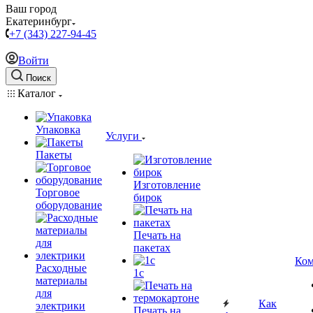
Ваш город
Екатеринбург
+7 (343) 227-94-45
Войти
Поиск
Каталог
Упаковка
Услуги
Пакеты
Изготовление
Торговое
бирок
оборудование
Печать на
пакетах
Ком
Расходные
1c
материалы
для
Как
электрики
Печать на