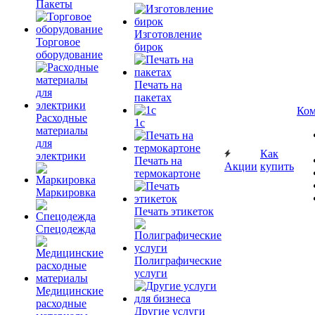
Пакеты
Изготовление
Торговое
бирок
оборудование
Печать на
пакетах
Ком
Расходные
1c
материалы
для
Как
электрики
Печать на
Акции
купить
термокартоне
Маркировка
Печать этикеток
Спецодежда
Полиграфические
услуги
Медицинские
расходные
Другие услуги