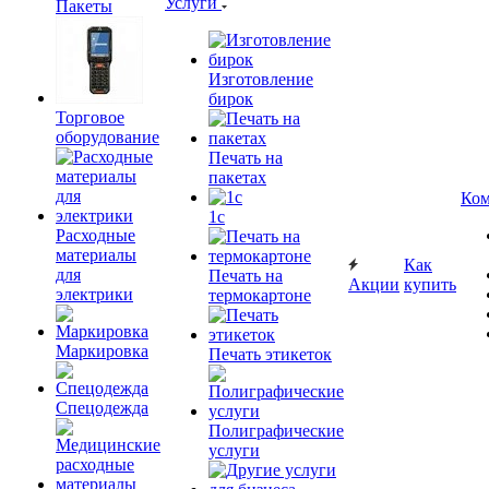
Услуги
Пакеты
Изготовление
бирок
Торговое
оборудование
Печать на
пакетах
Ком
1c
Расходные
материалы
Как
для
Печать на
Акции
купить
электрики
термокартоне
Маркировка
Печать этикеток
Спецодежда
Полиграфические
услуги