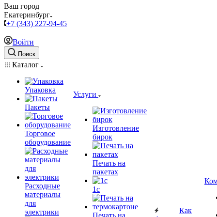
Ваш город
Екатеринбург
+7 (343) 227-94-45
Войти
Поиск
Каталог
Упаковка
Услуги
Пакеты
Изготовление
Торговое
бирок
оборудование
Печать на
пакетах
Ком
Расходные
1c
материалы
для
Как
электрики
Печать на