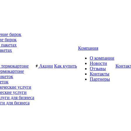
ие бирок
Компания
акетах
О компании
Новости
Акции
Как купить
Контак
Отзывы
ермокартоне
Контакты
Партнеры
еток
еские услуги
ги для бизнеса