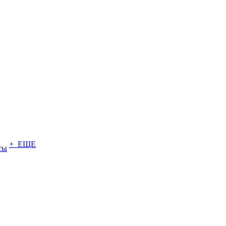
+ ЕЩЕ
ты