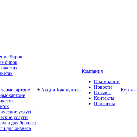
ие бирок
Компания
акетах
О компании
Новости
Акции
Как купить
Контак
Отзывы
ермокартоне
Контакты
Партнеры
еток
еские услуги
ги для бизнеса