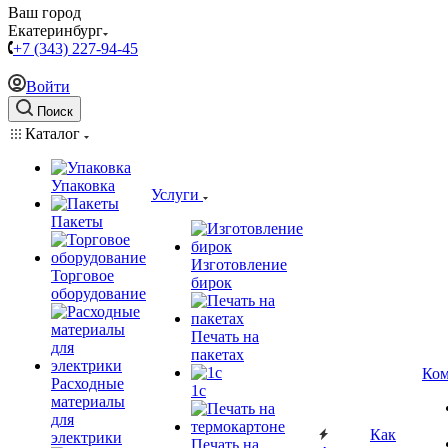
Ваш город
Екатеринбург
+7 (343) 227-94-45
Войти
Поиск
Каталог
Упаковка
Услуги
Пакеты
Изготовление
Торговое
бирок
оборудование
Печать на
пакетах
Ком
Расходные
1c
материалы
для
Как
электрики
Печать на