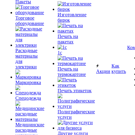
Пакеты
Изготовление
Торговое
бирок
оборудование
Печать на
пакетах
Ком
Расходные
1c
материалы
для
Как
электрики
Печать на
Акции
купить
термокартоне
Маркировка
Печать этикеток
Спецодежда
Полиграфические
услуги
Медицинские
расходные
Другие услуги