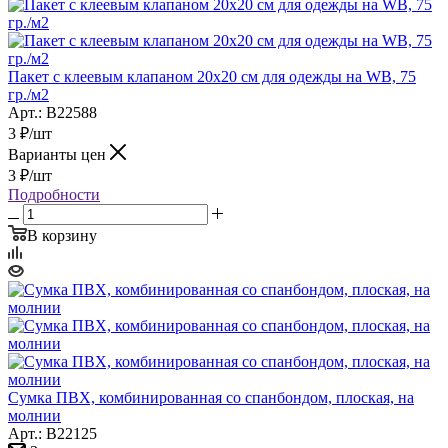
Пакет с клеевым клапаном 20х20 см для одежды на WB, 75
гр./м2
Арт.: B22588
3
₽
/шт
Варианты цен
3
₽
/шт
Подробности
В корзину
Сумка ПВХ, комбинированная со спанбондом, плоская, на
молнии
Арт.: B22125