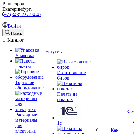
Ваш город
Екатеринбург
+7 (343) 227-94-45
Войти
Поиск
Каталог
Услуги
Упаковка
Пакеты
Изготовление
бирок
Торговое
оборудование
Печать на
пакетах
Ком
Расходные
материалы
1c
для
Как
электрики