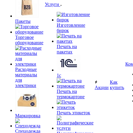
Услуги
Пакеты
Изготовление
бирок
Торговое
оборудование
Печать на
пакетах
Ком
Расходные
материалы
1c
для
Как
электрики
Акции
купить
Печать на
термокартоне
Печать этикеток
Маркировка
Спецодежда