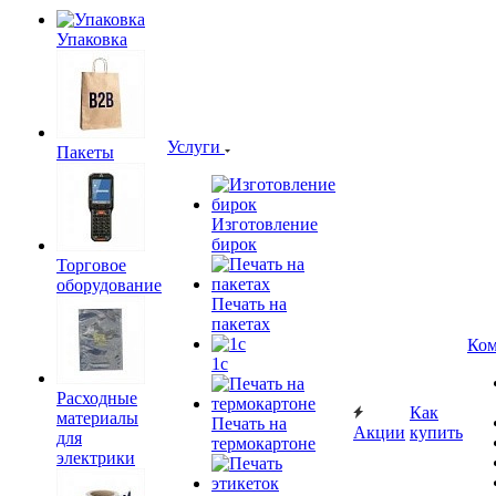
Упаковка
Услуги
Пакеты
Изготовление
бирок
Торговое
оборудование
Печать на
пакетах
Ком
1c
Расходные
Как
материалы
Печать на
Акции
купить
для
термокартоне
электрики