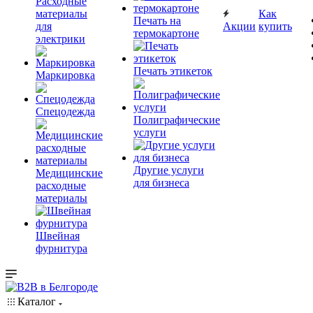
Расходные
материалы
Как
Печать на
для
Акции
купить
термокартоне
электрики
Печать этикеток
Маркировка
Спецодежда
Полиграфические
услуги
Другие услуги
Медицинские
для бизнеса
расходные
материалы
Швейная
фурнитура
Каталог