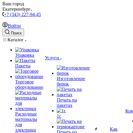
Ваш город
Екатеринбург
+7 (343) 227-94-45
Войти
Поиск
Каталог
Упаковка
Услуги
Пакеты
Изготовление
Торговое
бирок
оборудование
Печать на
пакетах
Ком
Расходные
1c
материалы
для
Как
электрики
Печать на