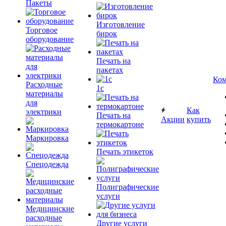
Пакеты
Изготовление
Торговое
бирок
оборудование
Печать на
пакетах
Ком
Расходные
1c
материалы
для
Как
электрики
Печать на
Акции
купить
термокартоне
Маркировка
Печать этикеток
Спецодежда
Полиграфические
услуги
Медицинские
расходные
Другие услуги