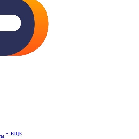
+ ЕЩЕ
ты