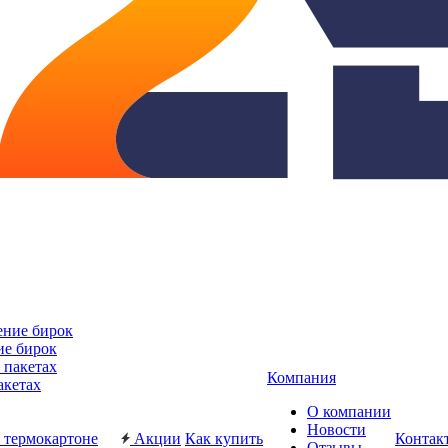
ие бирок
Компания
акетах
О компании
Новости
Акции
Как купить
Контак
Отзывы