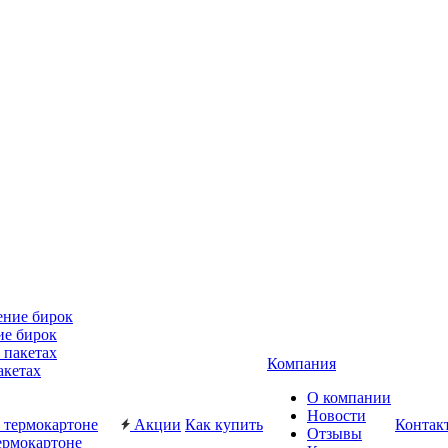
ие бирок
Компания
акетах
О компании
Новости
Акции
Как купить
Контак
Отзывы
ермокартоне