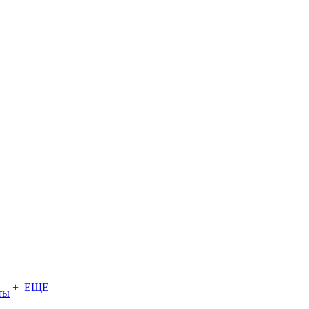
+ ЕЩЕ
ты