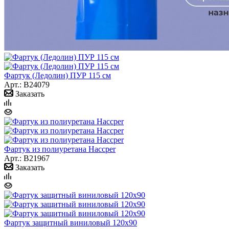
Фартук (Ледолин) ПУР 115 см
Арт.: B24079
Заказать
Фартук из полиуретана Haccper
Арт.: B21967
Заказать
Фартук защитный виниловый 120х90