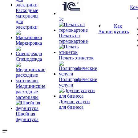
Ком
Расходные
материалы
1c
для
Как
электрики
Акции
купить
Печать на
термокартоне
Маркировка
Печать этикеток
Спецодежда
Полиграфические
услуги
Медицинские
расходные
материалы
Другие услуги
для бизнеса
Швейная
фурнитура