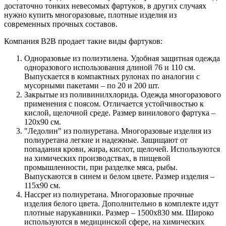
достаточно тонких невесомых фартуков, в других случаях
нужно купить многоразовые, плотные изделия из
современных прочных составов.
Компания B2B продает такие виды фартуков:
Одноразовые из полиэтилена. Удобная защитная одежда
одноразового использования длиной 76 и 110 см.
Выпускается в компактных рулонах по аналогии с
мусорными пакетами – по 20 и 200 шт.
Закрытые из поливинилхлорида. Одежда многоразового
применения с поясом. Отличается устойчивостью к
кислой, щелочной среде. Размер винилового фартука –
120х90 см.
"Ледолин" из полиуретана. Многоразовые изделия из
полиуретана легкие и надежные. Защищают от
попадания крови, жира, кислот, щелочей. Используются
на химических производствах, в пищевой
промышленности, при разделке мяса, рыбы.
Выпускаются в синем и белом цвете. Размер изделия –
115х90 см.
Haccper из полиуретана. Многоразовые прочные
изделия белого цвета. Дополнительно в комплекте идут
плотные нарукавники. Размер – 1500х830 мм. Широко
используются в медицинской сфере, на химических