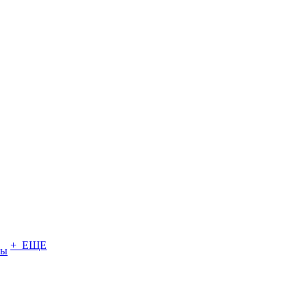
+ ЕЩЕ
ты