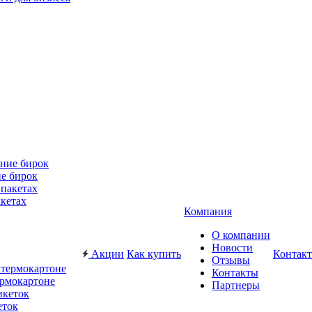
е бирок
акетах
Компания
О компании
Новости
Акции
Как купить
Контак
Отзывы
Контакты
ермокартоне
Партнеры
еток