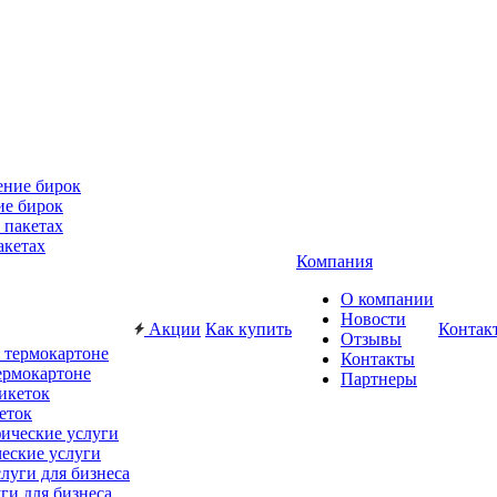
ие бирок
акетах
Компания
О компании
Новости
Акции
Как купить
Контак
Отзывы
Контакты
ермокартоне
Партнеры
еток
еские услуги
ги для бизнеса