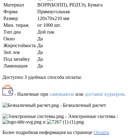
Материал
BOPP(БОПП), PE(ПЭ), Бумага
Форма
Прямоугольная
Размер
120x70x210 мм
Мин. тираж
от 1000 шт.
Тип дна
Дой пак
Окно
Да
Жиростойкость
Да
Зип лок
Да
Под запайку
Да
Ламинация
Да
Доступно 3 удобных способа оплаты:
- Наличные
при
самовывозе
или
доставке курьером
.
- Безналичный расчет
- Электронные системы
:
и
Более подробная информация на странице
Оплата