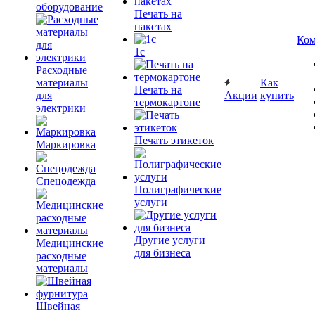
оборудование
Печать на
пакетах
Ком
1c
Расходные
материалы
Как
Печать на
для
Акции
купить
термокартоне
электрики
Печать этикеток
Маркировка
Спецодежда
Полиграфические
услуги
Другие услуги
Медицинские
для бизнеса
расходные
материалы
Швейная