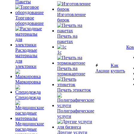
Пакеты
Изготовление
Торговое
бирок
оборудование
Печать на
пакетах
Ком
Расходные
1c
материалы
для
Как
электрики
Печать на
Акции
купить
термокартоне
Маркировка
Печать этикеток
Спецодежда
Полиграфические
услуги
Медицинские
расходные
Другие услуги