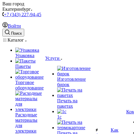
Ваш город
Екатеринбург
+7 (343) 227-94-45
Войти
Поиск
Каталог
Упаковка
Услуги
Пакеты
Изготовление
Торговое
бирок
оборудование
Печать на
пакетах
Ком
Расходные
1c
материалы
для
Как
электрики
Печать на