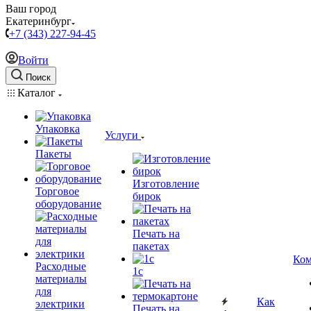
Ваш город
Екатеринбург
+7 (343) 227-94-45
Войти
Поиск
Каталог
Упаковка
Услуги
Пакеты
Изготовление
Торговое
бирок
оборудование
Печать на
пакетах
Ком
Расходные
1c
материалы
для
Как
электрики
Печать на