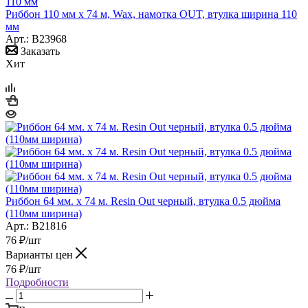
Риббон 110 мм х 74 м, Wax, намотка OUT, втулка ширина 110
мм
Арт.: B23968
Заказать
Хит
Риббон 64 мм. х 74 м. Resin Out черный, втулка 0.5 дюйма
(110мм ширина)
Арт.: B21816
76
₽
/шт
Варианты цен
76
₽
/шт
Подробности