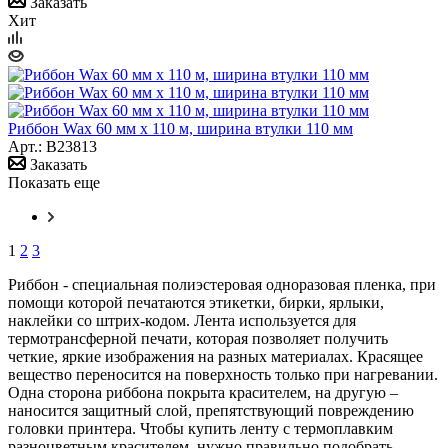
Заказать
Хит
Риббон Wax 60 мм х 110 м, ширина втулки 110 мм
Арт.: B23813
Заказать
Показать еще
1
2
3
Риббон - специальная полиэстеровая одноразовая пленка, при
помощи которой печатаются этикетки, бирки, ярлыки,
наклейки со штрих-кодом. Лента используется для
термотрансферной печати, которая позволяет получить
четкие, яркие изображения на разных материалах. Красящее
вещество переносится на поверхность только при нагревании.
Одна сторона риббона покрыта красителем, на другую –
наносится защитный слой, препятствующий повреждению
головки принтера. Чтобы купить ленту с термоплавким
разноцветным красителем, нужно правильно подобрать