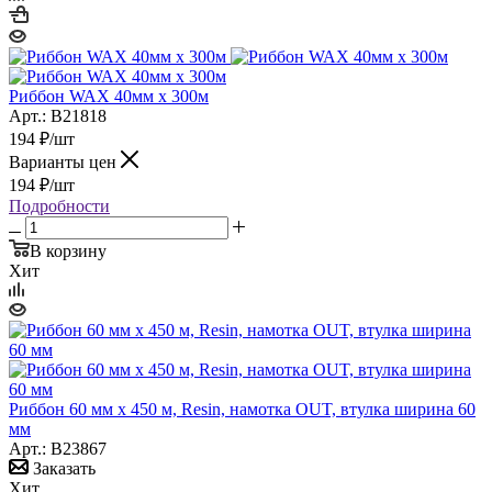
Риббон WAX 40мм x 300м
Арт.: B21818
194
₽
/шт
Варианты цен
194
₽
/шт
Подробности
В корзину
Хит
Риббон 60 мм х 450 м, Resin, намотка OUT, втулка ширина 60
мм
Арт.: B23867
Заказать
Хит