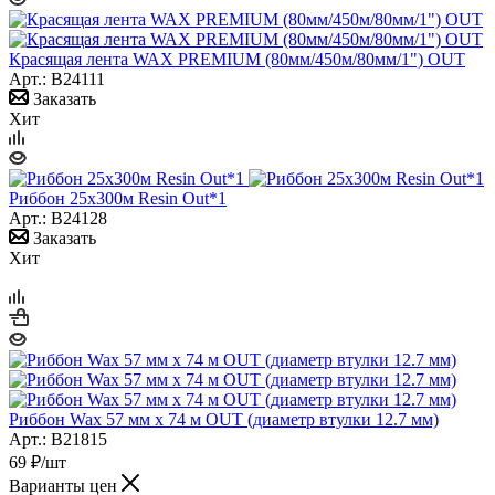
Красящая лента WAX PREMIUM (80мм/450м/80мм/1") OUT
Арт.: B24111
Заказать
Хит
Риббон 25х300м Resin Out*1
Арт.: B24128
Заказать
Хит
Риббон Wax 57 мм х 74 м OUT (диаметр втулки 12.7 мм)
Арт.: B21815
69
₽
/шт
Варианты цен