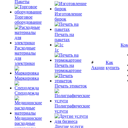
Пакеты
Изготовление
Торговое
бирок
оборудование
Печать на
пакетах
Ком
Расходные
1c
материалы
для
Как
электрики
Печать на
Акции
купить
термокартоне
Маркировка
Печать этикеток
Спецодежда
Полиграфические
услуги
Медицинские
расходные
Другие услуги