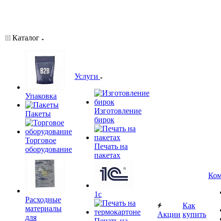
Каталог
Услуги
Упаковка
Изготовление
Пакеты
бирок
Торговое
Печать на
оборудование
пакетах
Ком
1c
Расходные
Как
материалы
Акции
купить
для
Печать на