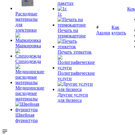
пакетах
Ком
Расходные
1c
материалы
для
Как
электрики
Печать на
Акции
купить
термокартоне
Маркировка
Печать этикеток
Спецодежда
Полиграфические
услуги
Медицинские
расходные
Другие услуги
материалы
для бизнеса
Швейная
фурнитура