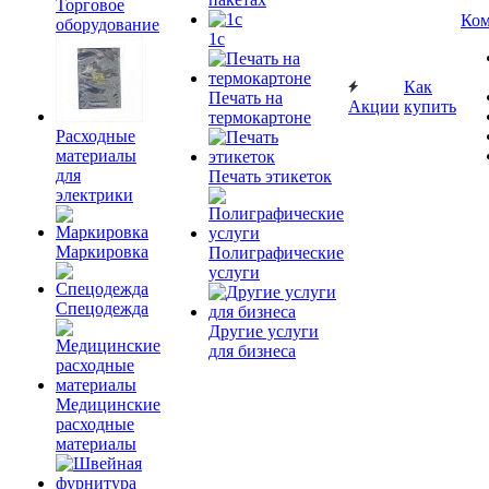
Торговое
Ком
оборудование
1c
Как
Печать на
Акции
купить
термокартоне
Расходные
материалы
для
Печать этикеток
электрики
Маркировка
Полиграфические
услуги
Спецодежда
Другие услуги
для бизнеса
Медицинские
расходные
материалы