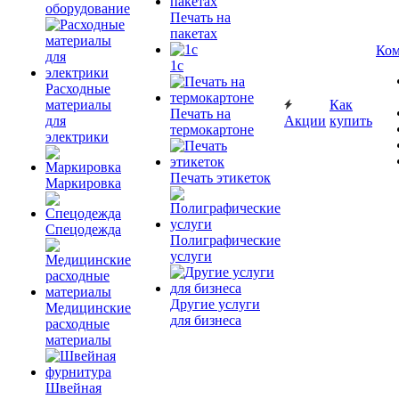
оборудование
Печать на
пакетах
Ком
1c
Расходные
материалы
Как
Печать на
для
Акции
купить
термокартоне
электрики
Печать этикеток
Маркировка
Спецодежда
Полиграфические
услуги
Другие услуги
Медицинские
для бизнеса
расходные
материалы
Швейная