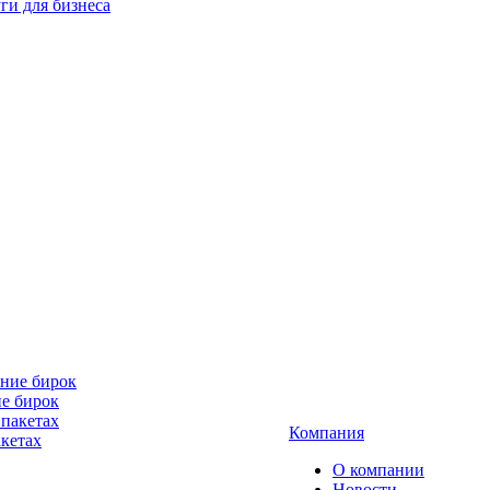
ги для бизнеса
е бирок
Компания
акетах
О компании
Новости