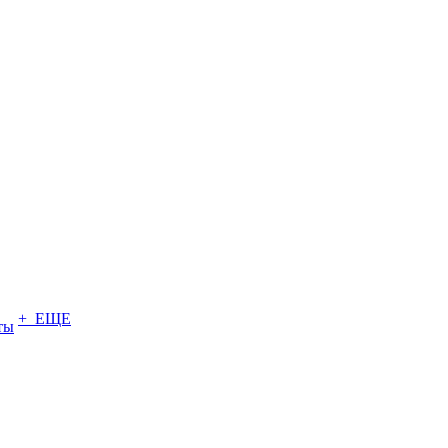
+ ЕЩЕ
ты