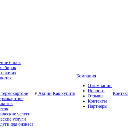
ие бирок
Компания
акетах
О компании
Новости
Акции
Как купить
Контак
Отзывы
ермокартоне
Контакты
Партнеры
еток
еские услуги