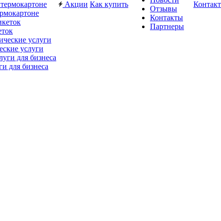
Акции
Как купить
Контак
Отзывы
ермокартоне
Контакты
Партнеры
еток
еские услуги
ги для бизнеса