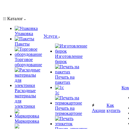
Каталог
Упаковка
Услуги
Пакеты
Изготовление
Торговое
бирок
оборудование
Печать на
пакетах
Ком
Расходные
1c
материалы
для
Как
электрики
Печать на
Акции
купить
термокартоне
Маркировка
Печать этикеток