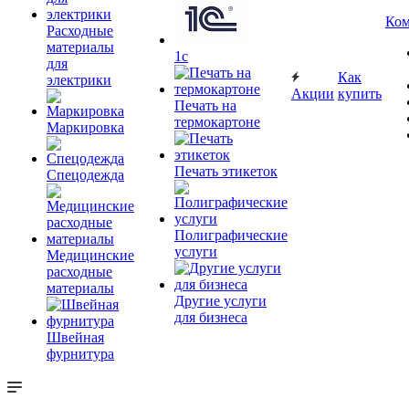
Ком
Расходные
материалы
1c
для
Как
электрики
Акции
купить
Печать на
термокартоне
Маркировка
Печать этикеток
Спецодежда
Полиграфические
услуги
Медицинские
расходные
материалы
Другие услуги
для бизнеса
Швейная
фурнитура