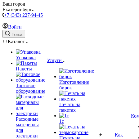
Ваш город
Екатеринбург
+7 (343) 227-94-45
Войти
Поиск
Каталог
Упаковка
Услуги
Пакеты
Изготовление
Торговое
бирок
оборудование
Печать на
пакетах
Ком
Расходные
1c
материалы
для
Как
электрики
Печать на