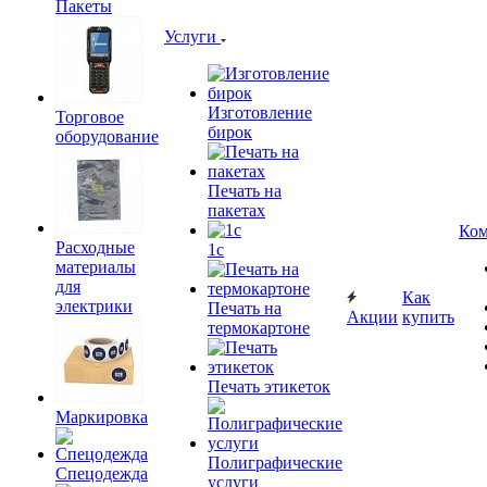
Пакеты
Услуги
Изготовление
Торговое
бирок
оборудование
Печать на
пакетах
Ком
Расходные
1c
материалы
для
Как
электрики
Печать на
Акции
купить
термокартоне
Печать этикеток
Маркировка
Полиграфические
Спецодежда
услуги