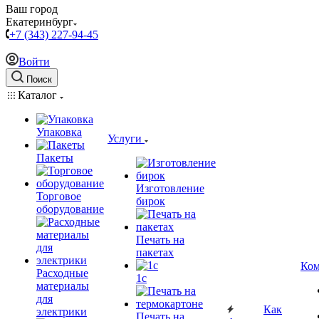
Ваш город
Екатеринбург
+7 (343) 227-94-45
Войти
Поиск
Каталог
Упаковка
Услуги
Пакеты
Изготовление
Торговое
бирок
оборудование
Печать на
пакетах
Ком
Расходные
1c
материалы
для
Как
электрики
Печать на