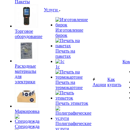
Пакеты
Услуги
Изготовление
Торговое
бирок
оборудование
Печать на
пакетах
Ком
Расходные
1c
материалы
для
Как
электрики
Печать на
Акции
купить
термокартоне
Печать этикеток
Маркировка
Полиграфические
Спецодежда
услуги