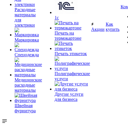
Ком
Расходные
материалы
1c
для
Как
электрики
Акции
купить
Печать на
термокартоне
Маркировка
Печать этикеток
Спецодежда
Полиграфические
услуги
Медицинские
расходные
материалы
Другие услуги
для бизнеса
Швейная
фурнитура