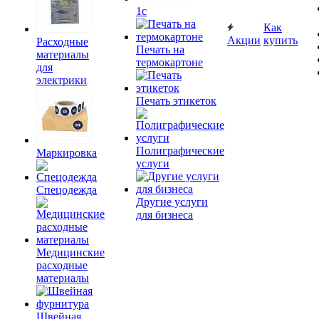
1c
Как
Акции
купить
Расходные
Печать на
материалы
термокартоне
для
электрики
Печать этикеток
Полиграфические
Маркировка
услуги
Спецодежда
Другие услуги
для бизнеса
Медицинские
расходные
материалы
Швейная