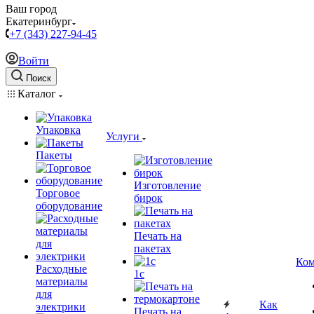
Ваш город
Екатеринбург
+7 (343) 227-94-45
Войти
Поиск
Каталог
Упаковка
Услуги
Пакеты
Изготовление
Торговое
бирок
оборудование
Печать на
пакетах
Ком
Расходные
1c
материалы
для
Как
электрики
Печать на