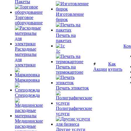
Пакеты
Изготовление
Торговое
бирок
оборудование
Печать на
пакетах
Ком
Расходные
1c
материалы
для
Как
электрики
Печать на
Акции
купить
термокартоне
Маркировка
Печать этикеток
Спецодежда
Полиграфические
услуги
Медицинские
расходные
Другие услуги