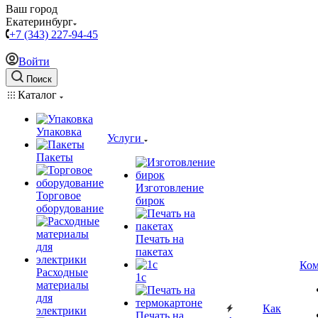
Ваш город
Екатеринбург
+7 (343) 227-94-45
Войти
Поиск
Каталог
Упаковка
Услуги
Пакеты
Изготовление
Торговое
бирок
оборудование
Печать на
пакетах
Ком
Расходные
1c
материалы
для
Как
электрики
Печать на