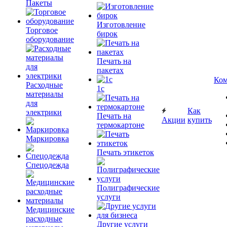
Пакеты
Изготовление
Торговое
бирок
оборудование
Печать на
пакетах
Ком
Расходные
1c
материалы
для
Как
электрики
Печать на
Акции
купить
термокартоне
Маркировка
Печать этикеток
Спецодежда
Полиграфические
услуги
Медицинские
расходные
Другие услуги