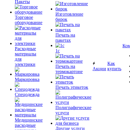
Пакеты
Изготовление
Торговое
бирок
оборудование
Печать на
пакетах
Ком
Расходные
1c
материалы
для
Как
электрики
Печать на
Акции
купить
термокартоне
Маркировка
Печать этикеток
Спецодежда
Полиграфические
услуги
Медицинские
расходные
Другие услуги