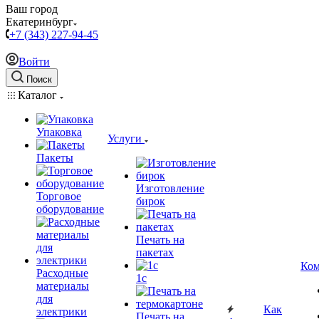
Ваш город
Екатеринбург
+7 (343) 227-94-45
Войти
Поиск
Каталог
Упаковка
Услуги
Пакеты
Изготовление
Торговое
бирок
оборудование
Печать на
пакетах
Ком
Расходные
1c
материалы
для
Как
электрики
Печать на