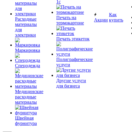
1c
Как
Печать на
Расходные
Акции
купить
термокартоне
материалы
для
электрики
Печать этикеток
Маркировка
Полиграфические
услуги
Спецодежда
Другие услуги
для бизнеса
Медицинские
расходные
материалы
Швейная
фурнитура