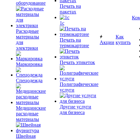
оборудование
Печать на
пакетах
Ком
1c
Расходные
материалы
Как
Печать на
для
Акции
купить
термокартоне
электрики
Печать этикеток
Маркировка
Спецодежда
Полиграфические
услуги
Другие услуги
Медицинские
для бизнеса
расходные
материалы
Швейная