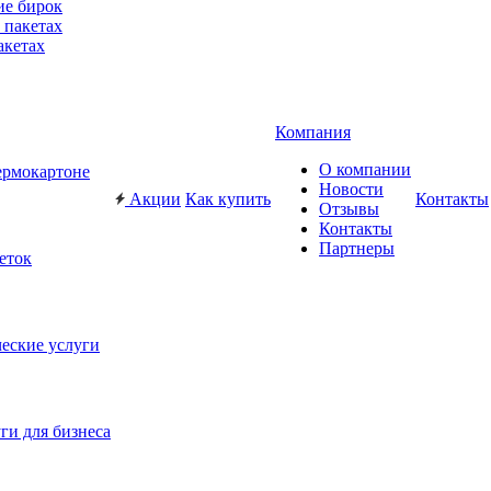
ие бирок
акетах
Компания
О компании
ермокартоне
Новости
Акции
Как купить
Контакты
Отзывы
Контакты
Партнеры
еток
еские услуги
ги для бизнеса