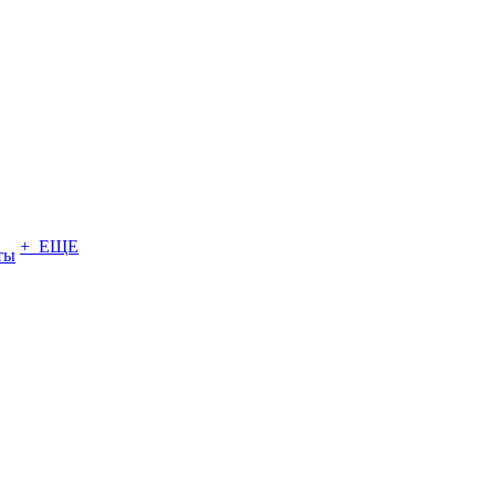
+ ЕЩЕ
ты