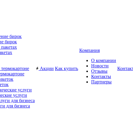
ие бирок
Компания
акетах
О компании
Новости
Акции
Как купить
Контак
Отзывы
ермокартоне
Контакты
Партнеры
еток
еские услуги
ги для бизнеса