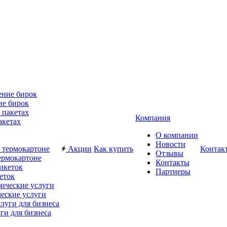
ие бирок
Компания
акетах
О компании
Новости
Акции
Как купить
Контак
Отзывы
ермокартоне
Контакты
Партнеры
еток
еские услуги
ги для бизнеса