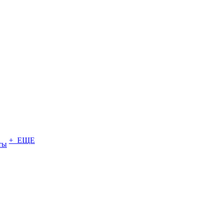
+ ЕЩЕ
ты