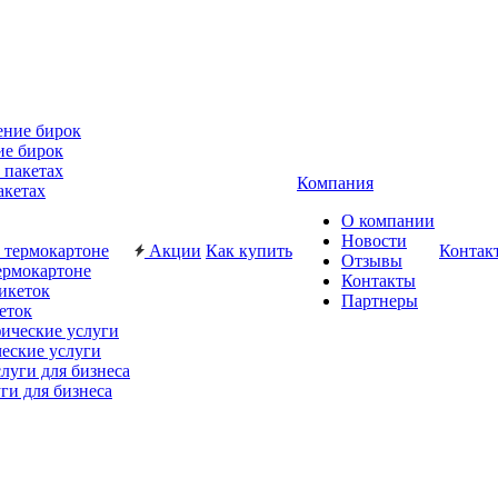
ие бирок
Компания
акетах
О компании
Новости
Акции
Как купить
Контак
Отзывы
ермокартоне
Контакты
Партнеры
еток
еские услуги
ги для бизнеса