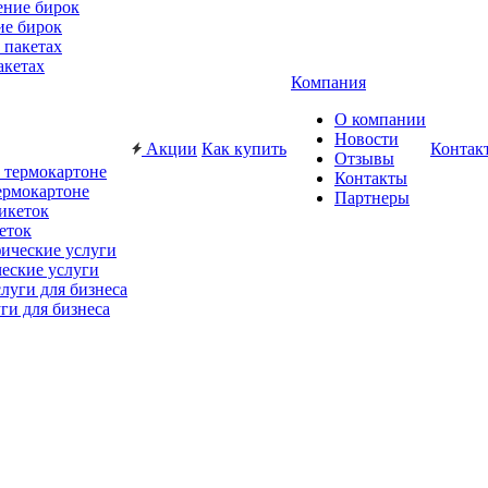
ие бирок
акетах
Компания
О компании
Новости
Акции
Как купить
Контак
Отзывы
Контакты
ермокартоне
Партнеры
еток
еские услуги
ги для бизнеса