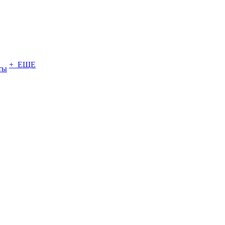
+ ЕЩЕ
ты