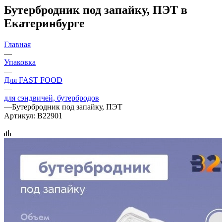
Бутербродник под запайку, ПЭТ в
Екатеринбурге
Главная
—
Упаковка
—
Для FAST FOOD
—
для сэндвичей, бутербродов
—
Бутербродник под запайку, ПЭТ
Артикул:
B22901