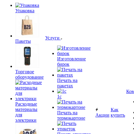
Упаковка
Услуги
Пакеты
Изготовление
бирок
Торговое
оборудование
Печать на
пакетах
Ком
1c
Расходные
материалы
Как
Печать на
для
Акции
купить
термокартоне
электрики