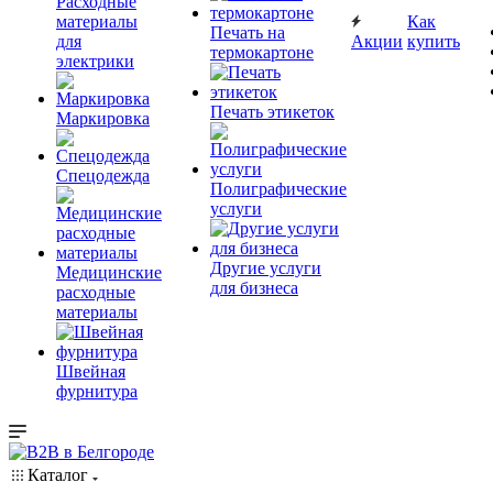
Расходные
материалы
Как
Печать на
для
Акции
купить
термокартоне
электрики
Печать этикеток
Маркировка
Спецодежда
Полиграфические
услуги
Другие услуги
Медицинские
для бизнеса
расходные
материалы
Швейная
фурнитура
Каталог