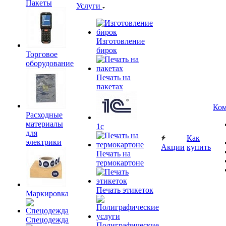
Пакеты
Услуги
Изготовление
бирок
Торговое
оборудование
Печать на
пакетах
Ком
Расходные
материалы
1c
для
Как
электрики
Акции
купить
Печать на
термокартоне
Печать этикеток
Маркировка
Спецодежда
Полиграфические