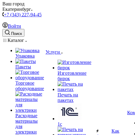
Ваш город
Екатеринбург
+7 (343) 227-94-45
Войти
Поиск
Каталог
Услуги
Упаковка
Пакеты
Изготовление
бирок
Торговое
оборудование
Печать на
пакетах
Ком
Расходные
материалы
1c
для
Как
электрики