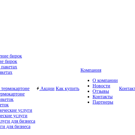
ие бирок
Компания
акетах
О компании
Новости
Акции
Как купить
Контак
Отзывы
ермокартоне
Контакты
Партнеры
еток
еские услуги
ги для бизнеса