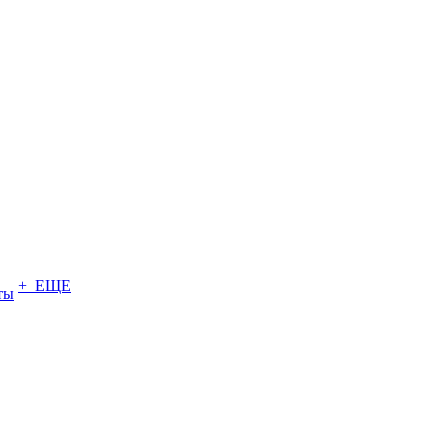
+ ЕЩЕ
ты