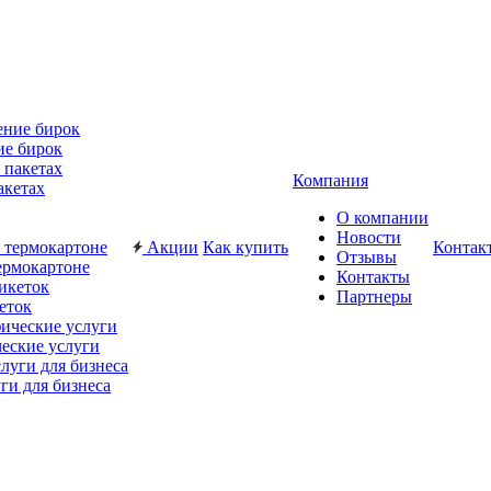
ие бирок
Компания
акетах
О компании
Новости
Акции
Как купить
Контак
Отзывы
ермокартоне
Контакты
Партнеры
еток
еские услуги
ги для бизнеса