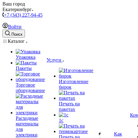
Ваш город
Екатеринбург
+7 (343) 227-94-45
Войти
Поиск
Каталог
Упаковка
Услуги
Пакеты
Изготовление
Торговое
бирок
оборудование
Печать на
пакетах
Ком
Расходные
1c
материалы
для
Как
электрики
Печать на