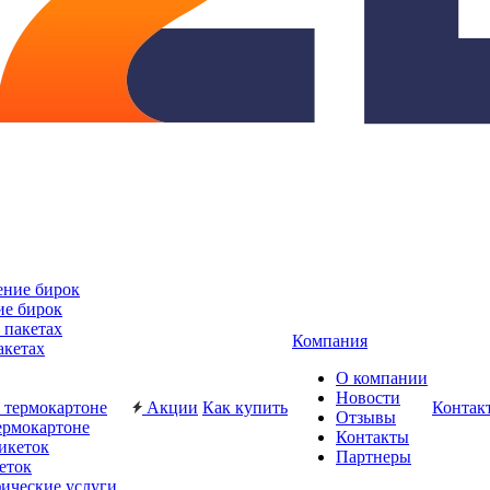
ие бирок
Компания
акетах
О компании
Новости
Акции
Как купить
Контак
Отзывы
ермокартоне
Контакты
Партнеры
еток