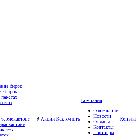
ие бирок
Компания
акетах
О компании
Новости
Акции
Как купить
Контак
Отзывы
ермокартоне
Контакты
Партнеры
еток