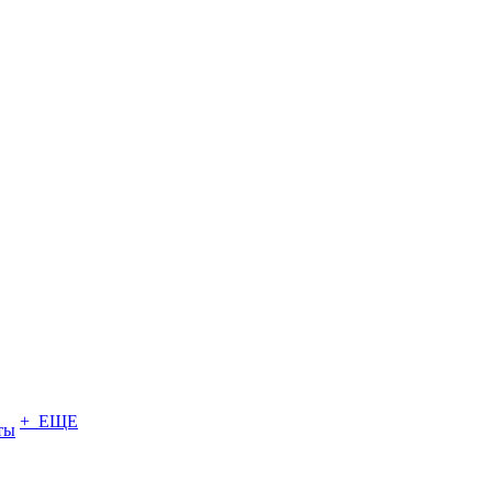
+ ЕЩЕ
ты