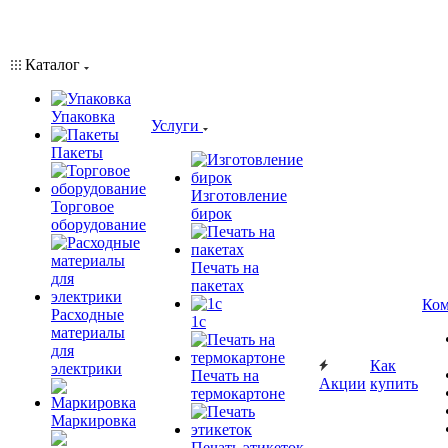
Каталог
Упаковка
Услуги
Пакеты
Изготовление
Торговое
бирок
оборудование
Печать на
пакетах
Ком
Расходные
1c
материалы
для
Как
электрики
Печать на
Акции
купить
термокартоне
Маркировка
Печать этикеток