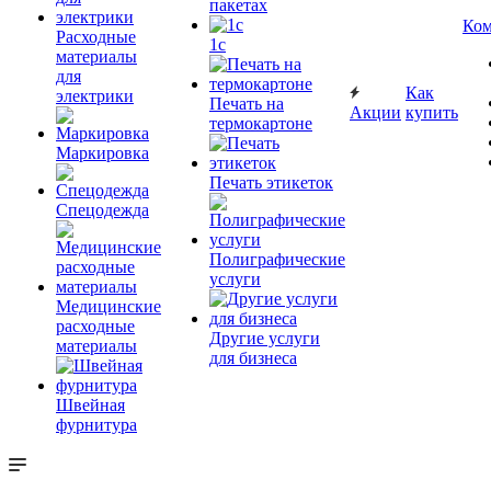
пакетах
Ком
Расходные
1c
материалы
для
Как
электрики
Печать на
Акции
купить
термокартоне
Маркировка
Печать этикеток
Спецодежда
Полиграфические
услуги
Медицинские
расходные
Другие услуги
материалы
для бизнеса
Швейная
фурнитура