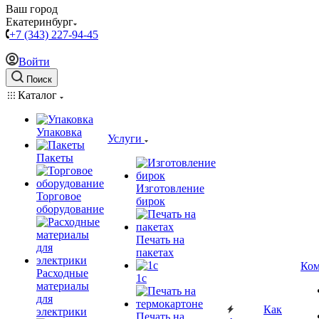
Ваш город
Екатеринбург
+7 (343) 227-94-45
Войти
Поиск
Каталог
Упаковка
Услуги
Пакеты
Изготовление
Торговое
бирок
оборудование
Печать на
пакетах
Ком
Расходные
1c
материалы
для
Как
электрики
Печать на