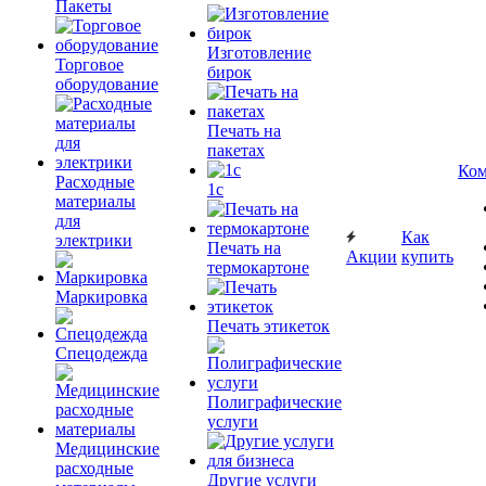
Пакеты
Изготовление
Торговое
бирок
оборудование
Печать на
пакетах
Ком
Расходные
1c
материалы
для
Как
электрики
Печать на
Акции
купить
термокартоне
Маркировка
Печать этикеток
Спецодежда
Полиграфические
услуги
Медицинские
расходные
Другие услуги