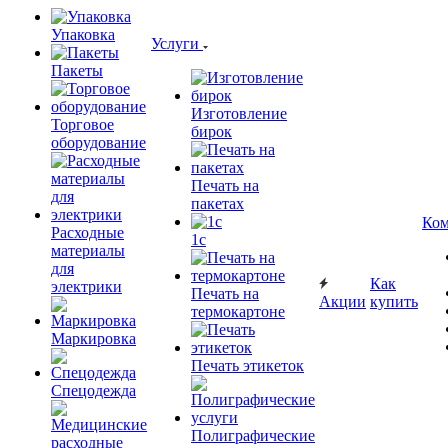
Упаковка
Услуги
Пакеты
Изготовление
Торговое
бирок
оборудование
Печать на
пакетах
Ком
Расходные
1c
материалы
для
Как
электрики
Печать на
Акции
купить
термокартоне
Маркировка
Печать этикеток
Спецодежда
Полиграфические