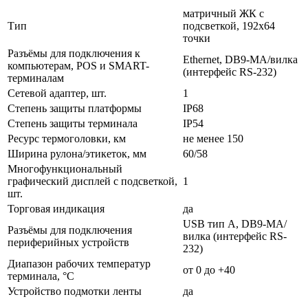
матричный ЖК с
Тип
подсветкой, 192х64
точки
Разъёмы для подключения к
Ethernet, DB9-MА/вилка
компьютерам, POS и SMART-
(интерфейс RS-232)
терминалам
Сетевой адаптер, шт.
1
Степень защиты платформы
IP68
Степень защиты терминала
IP54
Ресурс термоголовки, км
не менее 150
Ширина рулона/этикеток, мм
60/58
Многофункциональный
графический дисплей с подсветкой,
1
шт.
Торговая индикация
да
USB тип А, DB9-MА/
Разъёмы для подключения
вилка (интерфейс RS-
периферийных устройств
232)
Диапазон рабочих температур
от 0 до +40
терминала, °С
Устройство подмотки ленты
да