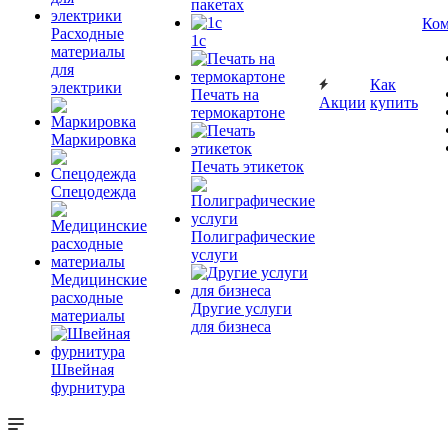
пакетах
Ком
Расходные
1c
материалы
для
Как
электрики
Печать на
Акции
купить
термокартоне
Маркировка
Печать этикеток
Спецодежда
Полиграфические
услуги
Медицинские
расходные
Другие услуги
материалы
для бизнеса
Швейная
фурнитура