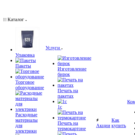
Каталог
Услуги
Упаковка
Пакеты
Изготовление
бирок
Торговое
оборудование
Печать на
пакетах
Ком
1c
Расходные
материалы
Как
Печать на
для
Акции
купить
термокартоне
электрики