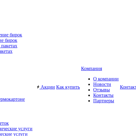
ие бирок
акетах
Компания
О компании
Новости
Акции
Как купить
Контак
Отзывы
Контакты
ермокартоне
Партнеры
еток
еские услуги