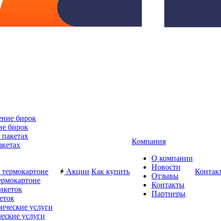
ие бирок
Компания
акетах
О компании
Новости
Акции
Как купить
Контак
Отзывы
ермокартоне
Контакты
Партнеры
еток
еские услуги