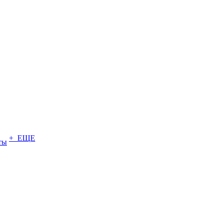
+ ЕЩЕ
ты