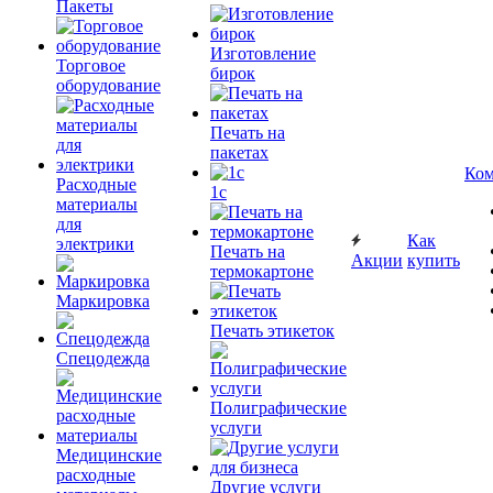
Пакеты
Изготовление
Торговое
бирок
оборудование
Печать на
пакетах
Ком
Расходные
1c
материалы
для
Как
электрики
Печать на
Акции
купить
термокартоне
Маркировка
Печать этикеток
Спецодежда
Полиграфические
услуги
Медицинские
расходные
Другие услуги