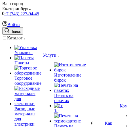
Ваш город
Екатеринбург
+7 (343) 227-94-45
Войти
Поиск
Каталог
Упаковка
Услуги
Пакеты
Изготовление
Торговое
бирок
оборудование
Печать на
пакетах
Ком
Расходные
1c
материалы
для
Как
электрики
Печать на