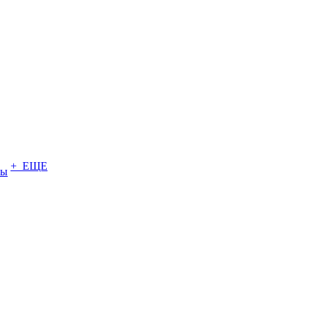
+ ЕЩЕ
ты