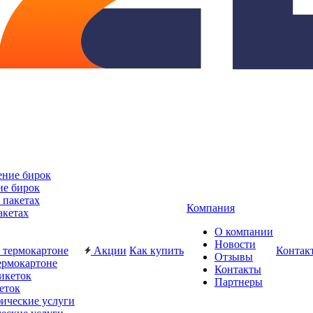
ие бирок
Компания
акетах
О компании
Новости
Акции
Как купить
Контак
Отзывы
ермокартоне
Контакты
Партнеры
еток