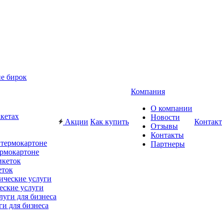
е бирок
Компания
О компании
акетах
Новости
Акции
Как купить
Контак
Отзывы
Контакты
Партнеры
ермокартоне
еток
еские услуги
ги для бизнеса