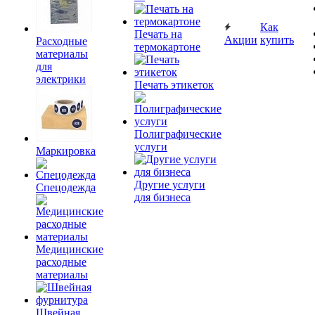
Как
Печать на
Акции
купить
Расходные
термокартоне
материалы
для
электрики
Печать этикеток
Полиграфические
услуги
Маркировка
Другие услуги
Спецодежда
для бизнеса
Медицинские
расходные
материалы
Швейная