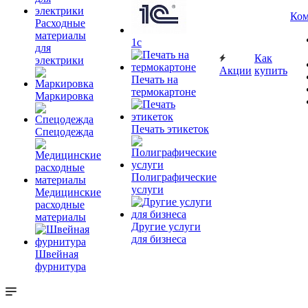
Ком
Расходные
материалы
1c
для
Как
электрики
Акции
купить
Печать на
термокартоне
Маркировка
Печать этикеток
Спецодежда
Полиграфические
услуги
Медицинские
расходные
материалы
Другие услуги
для бизнеса
Швейная
фурнитура