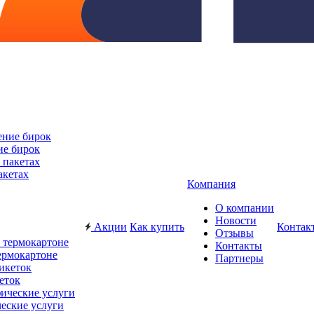
ие бирок
акетах
Компания
О компании
Новости
Акции
Как купить
Контак
Отзывы
Контакты
ермокартоне
Партнеры
еток
еские услуги