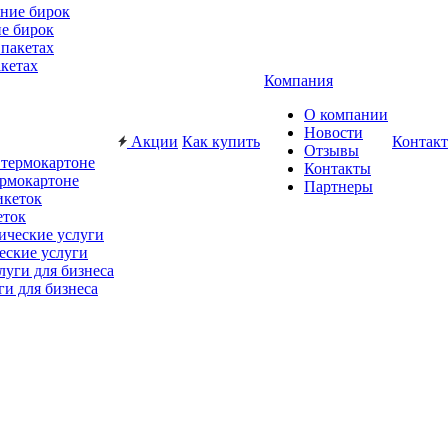
е бирок
акетах
Компания
О компании
Новости
Акции
Как купить
Контак
Отзывы
Контакты
ермокартоне
Партнеры
еток
еские услуги
ги для бизнеса