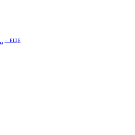
+ ЕЩЕ
ты