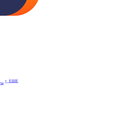
+ ЕЩЕ
ты