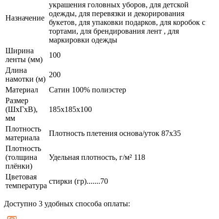
украшения головных уборов, для детской
одежды, для перевязки и декорирования
Назначение
букетов, для упаковки подарков, для коробок с
тортами, для брендирования лент , для
маркировки одежды
Ширина
100
ленты (мм)
Длина
200
намотки (м)
Материал
Сатин 100% полиэстер
Размер
(ШxГxВ),
185x185x100
мм
Плотность
Плотность плетения основа/уток 87х35
материала
Плотность
(толщина
Удельная плотность, г/м² 118
плёнки)
Цветовая
стирки (гр).......70
температура
Доступно 3 удобных способа оплаты: