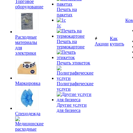
Торговое
оборудование
Печать на
пакетах
Ком
1c
Расходные
Как
Печать на
материалы
Акции
купить
термокартоне
для
электрики
Печать этикеток
Маркировка
Полиграфические
услуги
Другие услуги
для бизнеса
Спецодежда