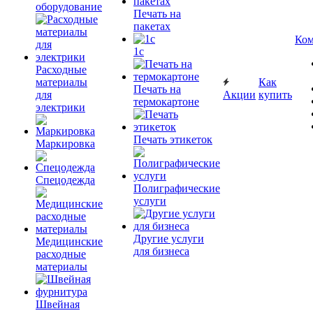
оборудование
Печать на
пакетах
Ком
1c
Расходные
материалы
Как
Печать на
для
Акции
купить
термокартоне
электрики
Печать этикеток
Маркировка
Спецодежда
Полиграфические
услуги
Другие услуги
Медицинские
для бизнеса
расходные
материалы
Швейная