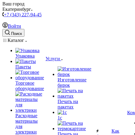
Ваш город
Екатеринбург
+7 (343) 227-94-45
Войти
Поиск
Каталог
Упаковка
Услуги
Пакеты
Изготовление
Торговое
бирок
оборудование
Печать на
пакетах
Ком
Расходные
1c
материалы
для
Как
электрики
Печать на