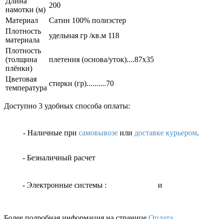
Длина
200
намотки (м)
Материал
Сатин 100% полиэстер
Плотность
удельная гр /кв.м 118
материала
Плотность
(толщина
плетения (основа/уток)....87х35
плёнки)
Цветовая
стирки (гр)..........70
температура
Доступно 3 удобных способа оплаты:
- Наличные
при
самовывозе
или
доставке курьером
.
- Безналичный расчет
- Электронные системы
:
и
Более подробная информация на странице
Оплата