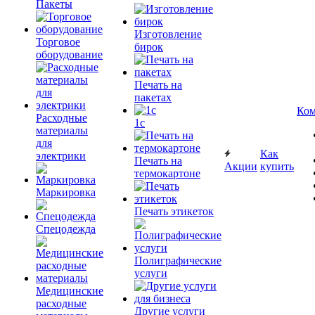
Пакеты
Изготовление
Торговое
бирок
оборудование
Печать на
пакетах
Ком
Расходные
1c
материалы
для
Как
электрики
Печать на
Акции
купить
термокартоне
Маркировка
Печать этикеток
Спецодежда
Полиграфические
услуги
Медицинские
расходные
Другие услуги