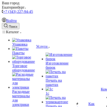
Ваш город
Екатеринбург
+7 (343) 227-94-45
Войти
Поиск
Каталог
Упаковка
Услуги
Пакеты
Изготовление
Торговое
бирок
оборудование
Печать на
пакетах
Ком
Расходные
1c
материалы
для
Как
электрики
Печать на