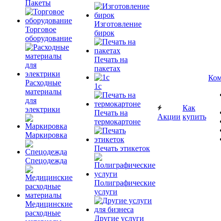
Пакеты
Изготовление
Торговое
бирок
оборудование
Печать на
пакетах
Ком
Расходные
1c
материалы
для
Как
электрики
Печать на
Акции
купить
термокартоне
Маркировка
Печать этикеток
Спецодежда
Полиграфические
услуги
Медицинские
расходные
Другие услуги