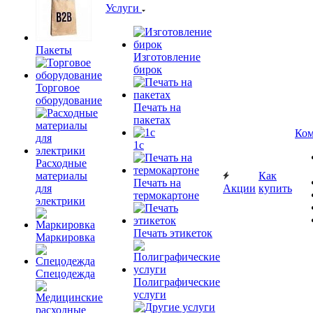
Услуги
Пакеты
Изготовление
бирок
Торговое
оборудование
Печать на
пакетах
Ком
1c
Расходные
материалы
Как
Печать на
для
Акции
купить
термокартоне
электрики
Печать этикеток
Маркировка
Спецодежда
Полиграфические
услуги