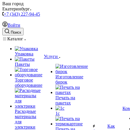
Ваш город
Екатеринбург
+7 (343) 227-94-45
Войти
Поиск
Каталог
Упаковка
Услуги
Пакеты
Изготовление
Торговое
бирок
оборудование
Печать на
пакетах
Ком
Расходные
1c
материалы
для
Как
электрики
Печать на