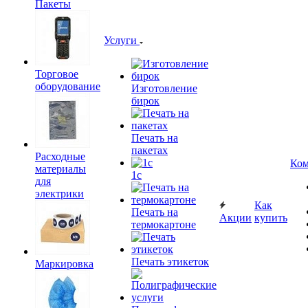
Пакеты
Услуги
Торговое
оборудование
Изготовление
бирок
Печать на
пакетах
Расходные
Ком
материалы
1c
для
электрики
Как
Печать на
Акции
купить
термокартоне
Печать этикеток
Маркировка