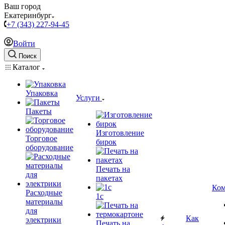
Ваш город
Екатеринбург
+7 (343) 227-94-45
Войти
Поиск
Каталог
Упаковка
Услуги
Пакеты
Изготовление
Торговое
бирок
оборудование
Печать на
пакетах
Ком
Расходные
1c
материалы
для
Как
электрики
Печать на