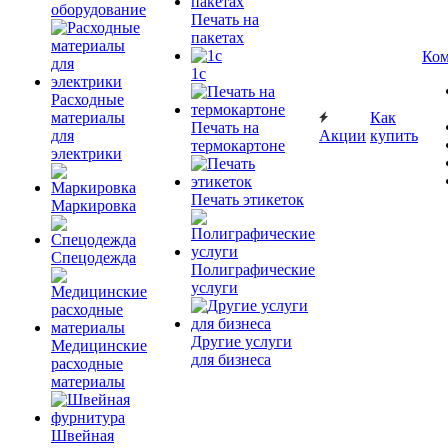
оборудование
Печать на
пакетах
Ком
1c
Расходные
материалы
Как
Печать на
для
Акции
купить
термокартоне
электрики
Печать этикеток
Маркировка
Спецодежда
Полиграфические
услуги
Другие услуги
Медицинские
для бизнеса
расходные
материалы
Швейная