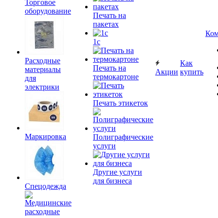
Торговое
оборудование
Печать на
пакетах
Ком
1c
Расходные
Как
Печать на
материалы
Акции
купить
термокартоне
для
электрики
Печать этикеток
Маркировка
Полиграфические
услуги
Другие услуги
для бизнеса
Спецодежда