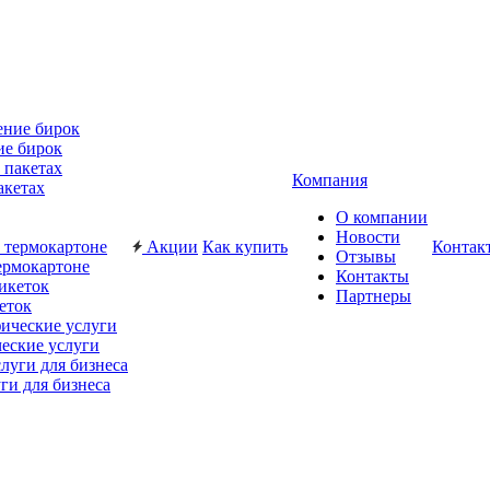
ие бирок
Компания
акетах
О компании
Новости
Акции
Как купить
Контак
Отзывы
ермокартоне
Контакты
Партнеры
еток
еские услуги
ги для бизнеса