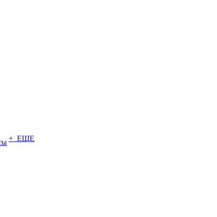
+ ЕЩЕ
ты