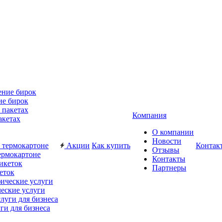
ие бирок
Компания
акетах
О компании
Новости
Акции
Как купить
Контак
Отзывы
ермокартоне
Контакты
Партнеры
еток
еские услуги
ги для бизнеса